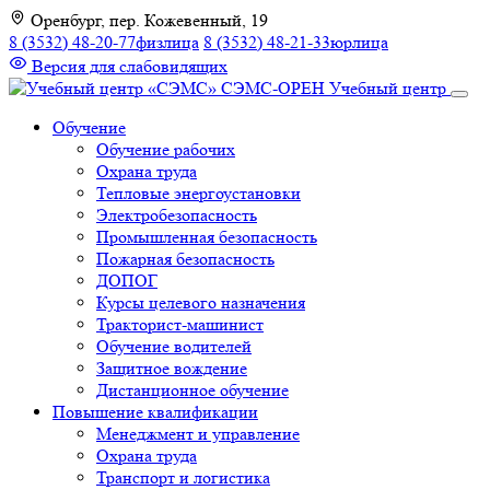
К
Оренбург, пер. Кожевенный, 19
содержимому
8 (3532) 48-20-77
физлица
8 (3532) 48-21-33
юрлица
Версия для слабовидящих
СЭМС-ОРЕН
Учебный центр
Обучение
Обучение рабочих
Охрана труда
Тепловые энергоустановки
Электробезопасность
Промышленная безопасность
Пожарная безопасность
ДОПОГ
Курсы целевого назначения
Тракторист-машинист
Обучение водителей
Защитное вождение
Дистанционное обучение
Повышение квалификации
Менеджмент и управление
Охрана труда
Транспорт и логистика