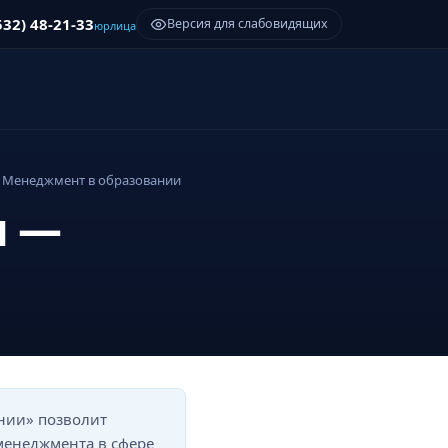
532) 48-21-33
Версия для слабовидящих
юрлица
Менеджмент в образовании
и —
нии» позволит
менеджмента в сфере