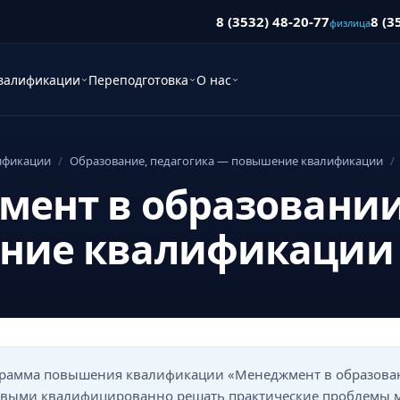
8 (3532) 48-20-77
8 (3
физлица
валификации
Переподготовка
О нас
ификации
/
Образование, педагогика — повышение квалификации
/
мент в образовани
ние квалификации
рамма повышения квалификации «Менеджмент в образова
овыми квалифицированно решать практические проблемы 