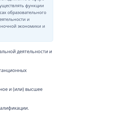
существлять функции
сах образовательного
еятельности и
ыночной экономики и
альной деятельности и
станционных
ое и (или) высшее
валификации.