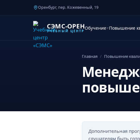
Оренбург, пер. Кожевенный, 19
СЭМС-ОРЕН
Обучение
Повышение к
УЧЕБНЫЙ ЦЕНТР
Главная
/
Повышение квал
Менедж
повыше
Дополнительная прог
слушателям быть гот