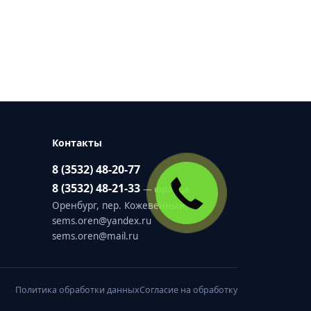
Контакты
8 (3532) 48-20-77
Закажите
8 (3532) 48-21-33
— юрлица
звонок
Оренбург, пер. Кожевенный, 19
бесплатно
sems.oren@yandex.ru
sems.oren@mail.ru
Политика обработки данных
Согласие на обработку