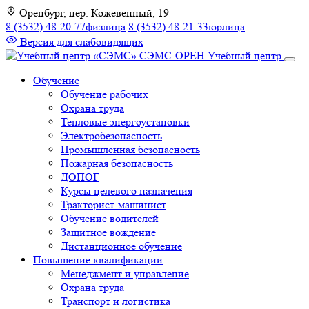
К
Оренбург, пер. Кожевенный, 19
содержимому
8 (3532) 48-20-77
физлица
8 (3532) 48-21-33
юрлица
Версия для слабовидящих
СЭМС-ОРЕН
Учебный центр
Обучение
Обучение рабочих
Охрана труда
Тепловые энергоустановки
Электробезопасность
Промышленная безопасность
Пожарная безопасность
ДОПОГ
Курсы целевого назначения
Тракторист-машинист
Обучение водителей
Защитное вождение
Дистанционное обучение
Повышение квалификации
Менеджмент и управление
Охрана труда
Транспорт и логистика