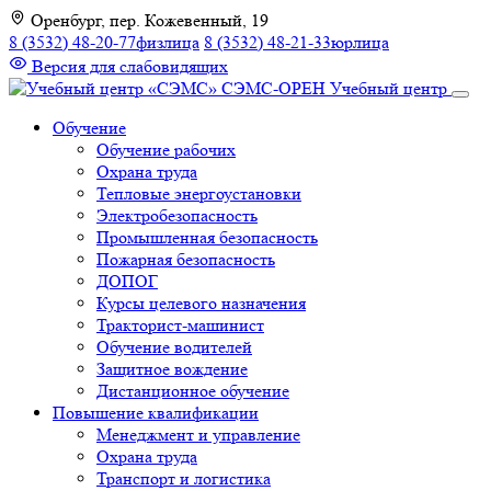
К
Оренбург, пер. Кожевенный, 19
содержимому
8 (3532) 48-20-77
физлица
8 (3532) 48-21-33
юрлица
Версия для слабовидящих
СЭМС-ОРЕН
Учебный центр
Обучение
Обучение рабочих
Охрана труда
Тепловые энергоустановки
Электробезопасность
Промышленная безопасность
Пожарная безопасность
ДОПОГ
Курсы целевого назначения
Тракторист-машинист
Обучение водителей
Защитное вождение
Дистанционное обучение
Повышение квалификации
Менеджмент и управление
Охрана труда
Транспорт и логистика