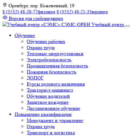
К
Оренбург, пер. Кожевенный, 19
содержимому
8 (3532) 48-20-77
физлица
8 (3532) 48-21-33
юрлица
Версия для слабовидящих
СЭМС-ОРЕН
Учебный центр
Обучение
Обучение рабочих
Охрана труда
Тепловые энергоустановки
Электробезопасность
Промышленная безопасность
Пожарная безопасность
ДОПОГ
Курсы целевого назначения
Тракторист-машинист
Обучение водителей
Защитное вождение
Дистанционное обучение
Повышение квалификации
Менеджмент и управление
Охрана труда
Транспорт и логистика