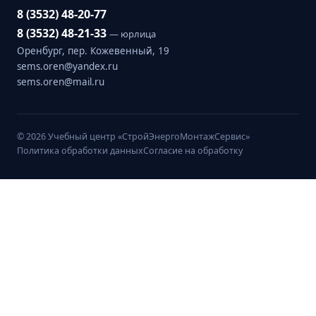
8 (3532) 48-20-77
8 (3532) 48-21-33
— юрлица
Оренбург, пер. Кожевенный, 19
sems.oren@yandex.ru
sems.oren@mail.ru
© 2026 Учебный центр «СтройЭнергоМонтажСервис»
Политика обработки данных
Согласие на обработку