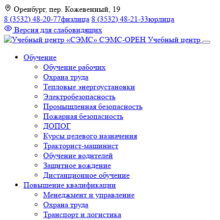
К
Оренбург, пер. Кожевенный, 19
содержимому
8 (3532) 48-20-77
физлица
8 (3532) 48-21-33
юрлица
Версия для слабовидящих
СЭМС-ОРЕН
Учебный центр
Обучение
Обучение рабочих
Охрана труда
Тепловые энергоустановки
Электробезопасность
Промышленная безопасность
Пожарная безопасность
ДОПОГ
Курсы целевого назначения
Тракторист-машинист
Обучение водителей
Защитное вождение
Дистанционное обучение
Повышение квалификации
Менеджмент и управление
Охрана труда
Транспорт и логистика