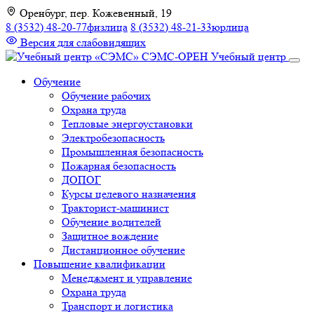
К
Оренбург, пер. Кожевенный, 19
содержимому
8 (3532) 48-20-77
физлица
8 (3532) 48-21-33
юрлица
Версия для слабовидящих
СЭМС-ОРЕН
Учебный центр
Обучение
Обучение рабочих
Охрана труда
Тепловые энергоустановки
Электробезопасность
Промышленная безопасность
Пожарная безопасность
ДОПОГ
Курсы целевого назначения
Тракторист-машинист
Обучение водителей
Защитное вождение
Дистанционное обучение
Повышение квалификации
Менеджмент и управление
Охрана труда
Транспорт и логистика